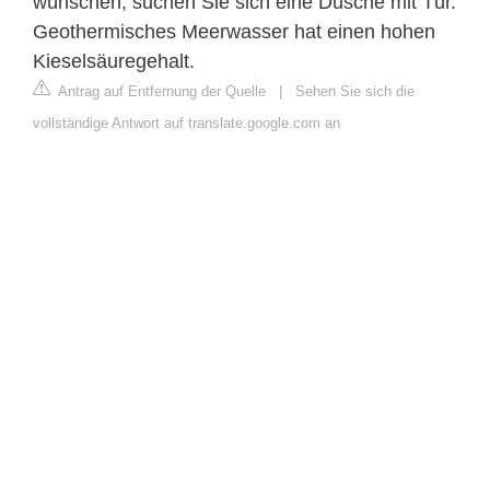
wünschen, suchen Sie sich eine Dusche mit Tür.
Geothermisches Meerwasser hat einen hohen
Kieselsäuregehalt.
Antrag auf Entfernung der Quelle
|
Sehen Sie sich die
vollständige Antwort auf translate.google.com an