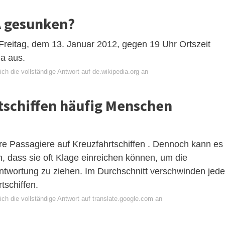
DA gesunken?
Freitag, dem 13. Januar 2012, gegen 19 Uhr Ortszeit
a aus.
ch die vollständige Antwort auf de.wikipedia.org an
schiffen häufig Menschen
e Passagiere auf Kreuzfahrtschiffen . Dennoch kann es
in, dass sie oft Klage einreichen können, um die
antwortung zu ziehen. Im Durchschnitt verschwinden jed
tschiffen.
ch die vollständige Antwort auf translate.google.com an