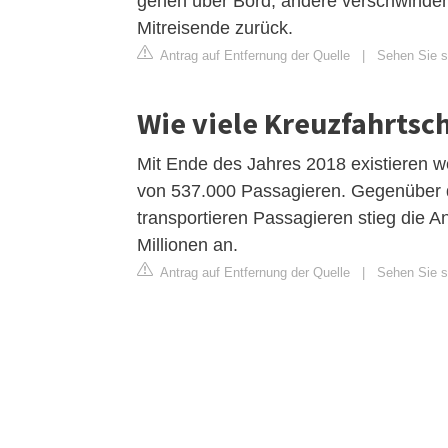
gehen über Bord, andere verschwinden
Mitreisende zurück.
Antrag auf Entfernung der Quelle
|
Sehen Sie si
Wie viele Kreuzfahrtsch
Mit Ende des Jahres 2018 existieren we
von 537.000 Passagieren. Gegenüber de
transportieren Passagieren stieg die A
Millionen an.
Antrag auf Entfernung der Quelle
|
Sehen Sie si