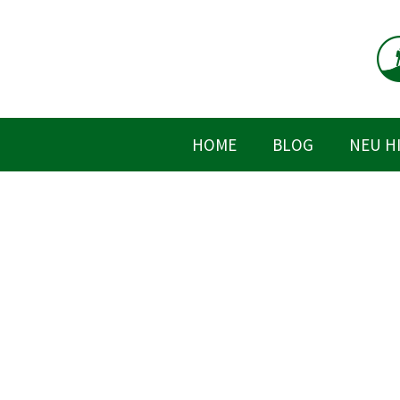
Zum
Inhalt
springen
HOME
BLOG
NEU H