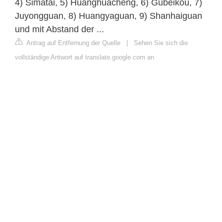
4) Simatai, 5) Huanghuacheng, 6) Gubeikou, 7)
Juyongguan, 8) Huangyaguan, 9) Shanhaiguan
und mit Abstand der ...
Antrag auf Entfernung der Quelle
|
Sehen Sie sich die
vollständige Antwort auf translate.google.com an