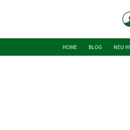
Zum
Inhalt
springen
HOME
BLOG
NEU H