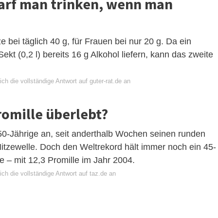
darf man trinken, wenn man
 bei täglich 40 g, für Frauen bei nur 20 g. Da ein
t (0,2 l) bereits 16 g Alkohol liefern, kann das zweite
ch die vollständige Antwort auf guter-rat.de an
romille überlebt?
50-Jährige an, seit anderthalb Wochen seinen runden
 Hitzewelle. Doch den Weltrekord hält immer noch ein 45-
e – mit 12,3 Promille im Jahr 2004.
ch die vollständige Antwort auf taz.de an