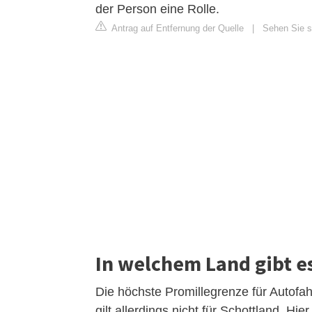
der Person eine Rolle.
Antrag auf Entfernung der Quelle
|
Sehen Sie si
In welchem Land gibt e
Die höchste Promillegrenze für Autofah
gilt allerdings nicht für Schottland. Hi