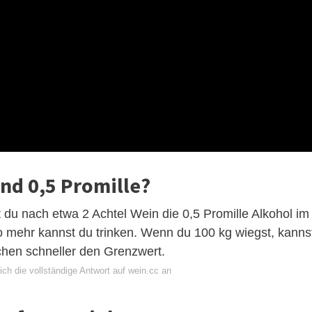
ind 0,5 Promille?
 du nach etwa 2 Achtel Wein die 0,5 Promille Alkohol im
sto mehr kannst du trinken. Wenn du 100 kg wiegst, kanns
chen schneller den Grenzwert.
ch die vollständige Antwort auf wein.cc an