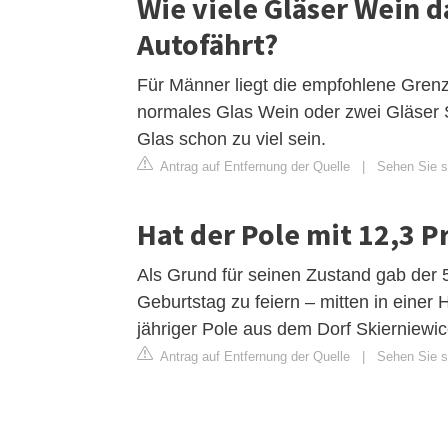
Wie viele Gläser Wein 
Autofährt?
Für Männer liegt die empfohlene Grenze
normales Glas Wein oder zwei Gläser Sek
Glas schon zu viel sein.
Antrag auf Entfernung der Quelle
|
Sehen Sie si
Hat der Pole mit 12,3 P
Als Grund für seinen Zustand gab der 
Geburtstag zu feiern – mitten in einer
jähriger Pole aus dem Dorf Skierniewic
Antrag auf Entfernung der Quelle
|
Sehen Sie si