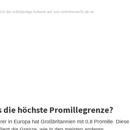
ch die vollständige Antwort auf sos-verkehrsrecht.de an
s die höchste Promillegrenze?
rer in Europa hat Großbritannien mit 0,8 Promille. Diese
er liegt die Grenze, wie in den meisten anderen