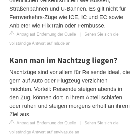
öffentlichen Verkehrsmitteln wie Bussen,
Straßenbahnen und U-Bahnen. Es gilt nicht für
Fernverkehrs-Züge wie ICE, IC und EC sowie
Anbieter wie FlixTrain oder Fernbusse.
Antrag auf Entfernung der Quelle
|
Sehen Sie sich die
vollständige Antwort auf ndr.de an
Kann man im Nachtzug liegen?
Nachtzüge sind vor allem für Reisende ideal, die
gern auf Auto oder Flugzeug verzichten
möchten. Vorteil: Reisende steigen abends in
den Zug, können dort in ihrem Abteil schlafen
oder ruhen und steigen morgens erholt an ihrem
Ziel aus.
Antrag auf Entfernung der Quelle
|
Sehen Sie sich die
vollständige Antwort auf envivas.de an