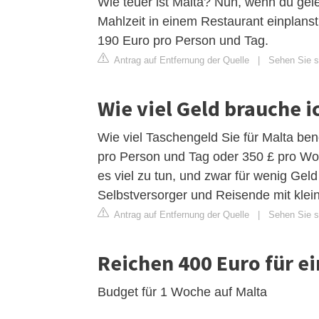
Wie teuer ist Malta? Nun, wenn du gele
Mahlzeit in einem Restaurant einplanst
190 Euro pro Person und Tag.
Antrag auf Entfernung der Quelle
|
Sehen Sie s
Wie viel Geld brauche i
Wie viel Taschengeld Sie für Malta ben
pro Person und Tag oder 350 £ pro Woc
es viel zu tun, und zwar für wenig Geld 
Selbstversorger und Reisende mit kle
Antrag auf Entfernung der Quelle
|
Sehen Sie si
Reichen 400 Euro für e
Budget für 1 Woche auf Malta