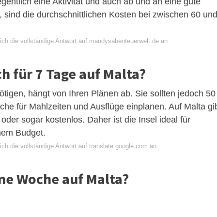
gentlich eine Aktivität und auch ab und an eine gute
, sind die durchschnittlichen Kosten bei zwischen 60 un
ich die vollständige Antwort auf mandysabenteuerwelt.de an
ch für 7 Tage auf Malta?
ötigen, hängt von Ihren Plänen ab. Sie sollten jedoch 50
he für Mahlzeiten und Ausflüge einplanen. Auf Malta gi
oder sogar kostenlos. Daher ist die Insel ideal für
inem Budget.
ch die vollständige Antwort auf translate.google.com an
ine Woche auf Malta?