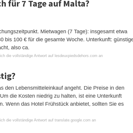
ch für 7 Tage auf Malta?
uchungszeitpunkt. Mietwagen (7 Tage): insgesamt etwa
 80 bis 100 € für die gesamte Woche. Unterkunft: günstig
cht, also ca.
ich die vollständige Antwort auf lesdeuxpiedsdehors.com an
stig?
was den Lebensmitteleinkauf angeht. Die Preise in den
m die Kosten niedrig zu halten, ist eine Unterkunft
en. Wenn das Hotel Frühstück anbietet, sollten Sie es
ch die vollständige Antwort auf translate.google.com an