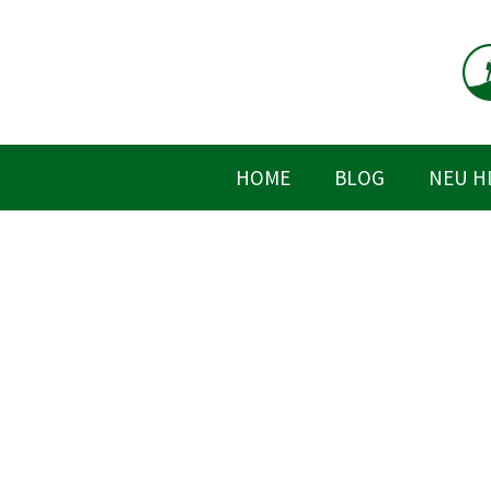
Zum
Inhalt
springen
HOME
BLOG
NEU H