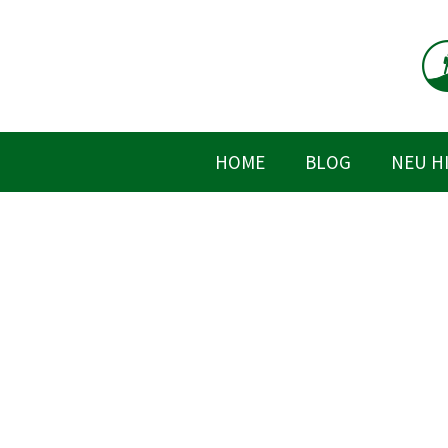
Zum
Inhalt
springen
HOME
BLOG
NEU H