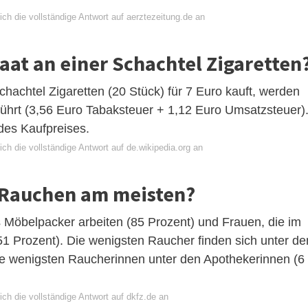
ch die vollständige Antwort auf aerztezeitung.de an
taat an einer Schachtel Zigaretten
achtel Zigaretten (20 Stück) für 7 Euro kauft, werden
ührt (3,56 Euro Tabaksteuer + 1,12 Euro Umsatzsteuer)
des Kaufpreises.
ch die vollständige Antwort auf de.wikipedia.org an
 Rauchen am meisten?
 Möbelpacker arbeiten (85 Prozent) und Frauen, die im
51 Prozent). Die wenigsten Raucher finden sich unter de
ie wenigsten Raucherinnen unter den Apothekerinnen (6
ch die vollständige Antwort auf dkfz.de an