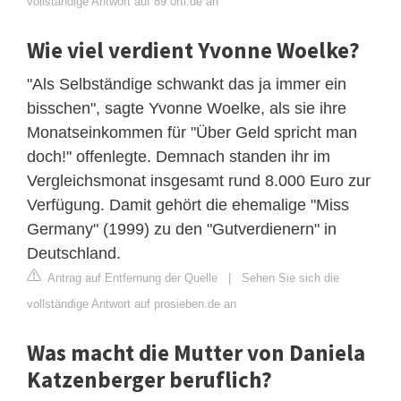
vollständige Antwort auf 89.0rtl.de an
Wie viel verdient Yvonne Woelke?
"Als Selbständige schwankt das ja immer ein
bisschen", sagte Yvonne Woelke, als sie ihre
Monatseinkommen für "Über Geld spricht man
doch!" offenlegte. Demnach standen ihr im
Vergleichsmonat insgesamt rund 8.000 Euro zur
Verfügung. Damit gehört die ehemalige "Miss
Germany" (1999) zu den "Gutverdienern" in
Deutschland.
Antrag auf Entfernung der Quelle
|
Sehen Sie sich die
vollständige Antwort auf prosieben.de an
Was macht die Mutter von Daniela
Katzenberger beruflich?