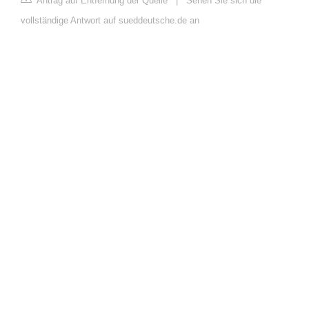
Antrag auf Entfernung der Quelle
|
Sehen Sie sich die
vollständige Antwort auf sueddeutsche.de an