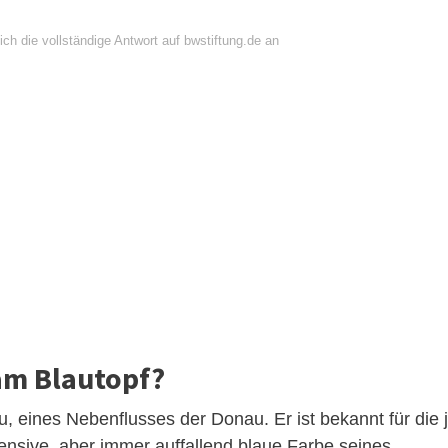
ch die vollständige Antwort auf bwstiftung.de an
am Blautopf?
au, eines Nebenflusses der Donau. Er ist bekannt für die 
tensive, aber immer auffallend blaue Farbe seines