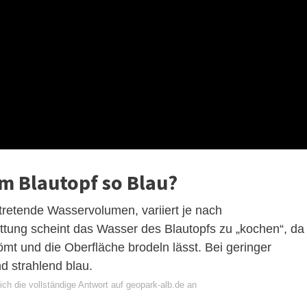
m Blautopf so Blau?
tretende Wasservolumen, variiert je nach
tung scheint das Wasser des Blautopfs zu „kochen“, da
t und die Oberfläche brodeln lässt. Bei geringer
nd strahlend blau.
ch die vollständige Antwort auf geopark-alb.de an