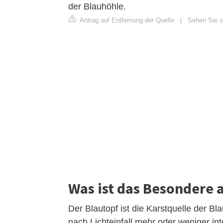
der Blauhöhle.
Antrag auf Entfernung der Quelle
|
Sehen Sie si
Was ist das Besondere 
Der Blautopf ist die Karstquelle der Bl
nach Lichteinfall mehr oder weniger in