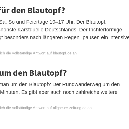
 für den Blautopf?
, Sa, So und Feiertage 10–17 Uhr. Der Blautopf.
önste Karstquelle Deutschlands. Der trichterförmige
eigt besonders nach längeren Regen- pausen ein intensiv
ch die vollständige Antwort auf blautopf.de an
 um den Blautopf?
t man um den Blautopf? Der Rundwanderweg um den
Minuten. Es gibt aber auch noch zahlreiche weitere
ch die vollständige Antwort auf allgaeuer-zeitung.de an