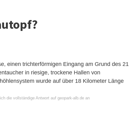
lautopf?
e, einen trichterförmigen Eingang am Grund des 21
entaucher in riesige, trockene Hallen von
höhlensystem wurde auf über 18 Kilometer Länge
ch die vollständige Antwort auf geopark-alb.de an