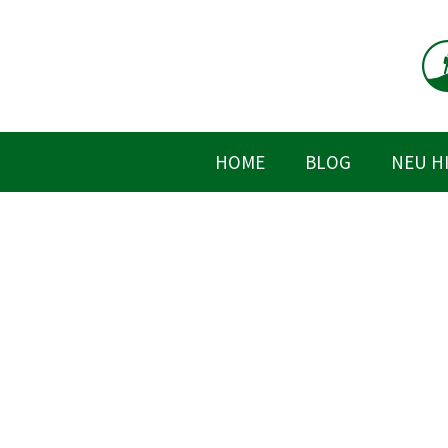
Zum
Inhalt
springen
HOME
BLOG
NEU H