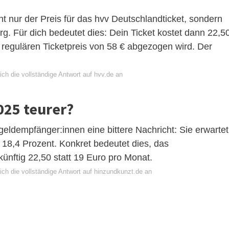
t nur der Preis für das hvv Deutschlandticket, sondern
g. Für dich bedeutet dies: Dein Ticket kostet dann 22,5
 regulären Ticketpreis von 58 € abgezogen wird. Der
ch die vollständige Antwort auf hvv.de an
025 teurer?
eldempfänger:innen eine bittere Nachricht: Sie erwartet
18,4 Prozent. Konkret bedeutet dies, das
 künftig 22,50 statt 19 Euro pro Monat.
ich die vollständige Antwort auf hinzundkunzt.de an