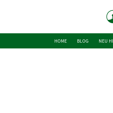
Zum
Inhalt
springen
HOME
BLOG
NEU H