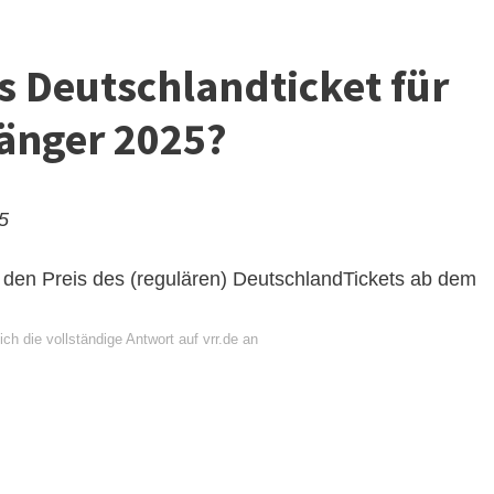
s Deutschlandticket für
änger 2025?
25
 den Preis des (regulären) DeutschlandTickets ab dem
ch die vollständige Antwort auf vrr.de an