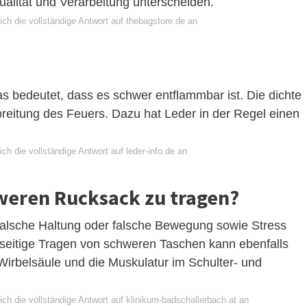
Qualität und Verarbeitung unterscheiden.
ch die vollständige Antwort auf thebagstore.de an
 was bedeutet, dass es schwer entflammbar ist. Die dichte
breitung des Feuers. Dazu hat Leder in der Regel einen
ch die vollständige Antwort auf leder-info.de an
hweren Rucksack zu tragen?
alsche Haltung oder falsche Bewegung sowie Stress
seitige Tragen von schweren Taschen kann ebenfalls
Wirbelsäule und die Muskulatur im Schulter- und
ch die vollständige Antwort auf klinikum-badschallerbach.at an