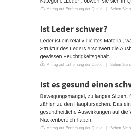
Kategorie „Leder“, obwohl sie sich in 
Antrag auf Entfernung der Quelle
|
Sehen Sie si
Ist Leder schwer?
Leder ist ein relativ dichtes Material,
Struktur des Leders erschwert die Aus
gewissen Feuchtigkeitsgehalt.
Antrag auf Entfernung der Quelle
|
Sehen Sie si
Ist es gesund einen sc
Bewegungsmangel, zu langes Sitzen, f
zählen zu den Hauptursachen. Das ein
gesundheitliche Auswirkungen auf die 
Nackenbereich haben.
Antrag auf Entfernung der Quelle
|
Sehen Sie si