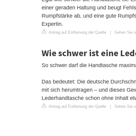
einer geraden Haltung und beugt Fehls
Rumpfstärke ab, und eine gute Rumpfst
Expertin.
Antrag auf Entfernung der Quelle
|
Sehen Sie si
Wie schwer ist eine Le
So schwer darf die Handtasche maxima
Das bedeutet: Die deutsche Durchschnitt
mit sich herumtragen – und dieses Gewi
Lederhandtasche schon ohne Inhalt etw
Antrag auf Entfernung der Quelle
|
Sehen Sie si