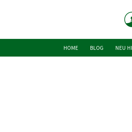
Zum
Inhalt
springen
HOME
BLOG
NEU H