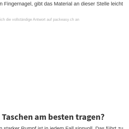
 Fingernagel, gibt das Material an dieser Stelle leicht
ich die vollständige Antwort auf packeasy.ch an
 Taschen am besten tragen?
 starker Rumpf ist in jedem Fall sinnvoll. Das führt zu