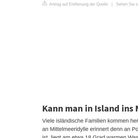
Antrag auf Entfernung der Quelle
|
Sehen Sie s
Kann man in Island ins
Viele isländische Familien kommen her
an Mittelmeeridylle erinnert denn an P
ist, liegt am etwa 18 Grad warmen Wa