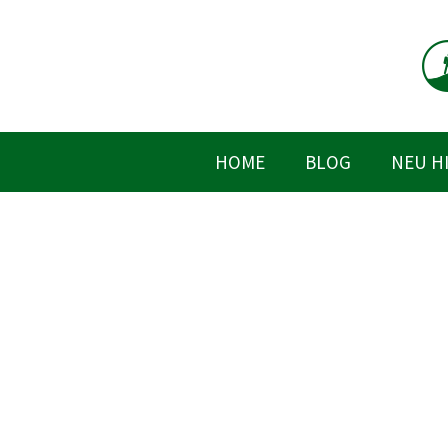
Zum
Inhalt
springen
HOME
BLOG
NEU H