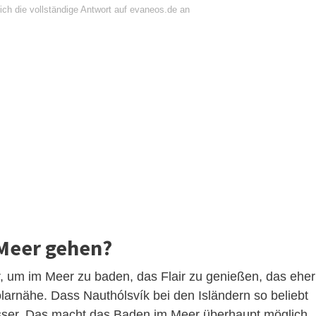
ich die vollständige Antwort auf evaneos.de an
 Meer gehen?
, um im Meer zu baden, das Flair zu genießen, das eher
olarnähe. Dass Nauthólsvík bei den Isländern so beliebt
sser. Das macht das Baden im Meer überhaupt möglich.