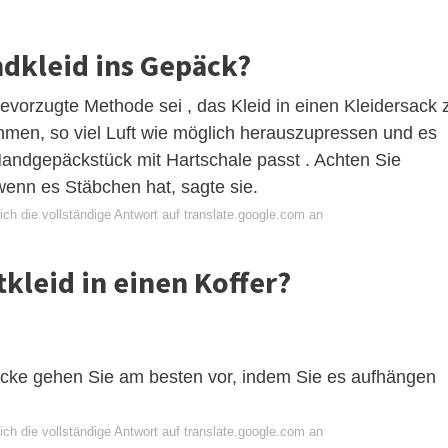
dkleid ins Gepäck?
bevorzugte Methode sei , das Kleid in einen Kleidersack 
men, so viel Luft wie möglich herauszupressen und es
n Handgepäckstück mit Hartschale passt . Achten Sie
 wenn es Stäbchen hat, sagte sie.
ch die vollständige Antwort auf translate.google.com an
kleid in einen Koffer?
acke gehen Sie am besten vor, indem Sie es aufhängen
ch die vollständige Antwort auf translate.google.com an