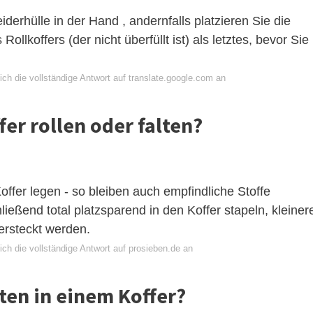
iderhülle in der Hand , andernfalls platzieren Sie die
 Rollkoffers (der nicht überfüllt ist) als letztes, bevor Sie
ch die vollständige Antwort auf translate.google.com an
er rollen oder falten?
Koffer legen - so bleiben auch empfindliche Stoffe
hließend total platzsparend in den Koffer stapeln, kleiner
ersteckt werden.
ch die vollständige Antwort auf prosieben.de an
ten in einem Koffer?