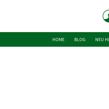
Zum
Inhalt
springen
HOME
BLOG
NEU H