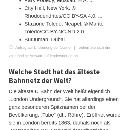
Park Pobedy, Moskau. © A. ...
City Hall, New York. ©
Rhododendrites/CC BY-SA 4.0. ...
Stazione Toledo, Neapel. © Maritè
Toledo/CC BY-NC-ND 2.0. ...
BurJuman, Dubai.
Antrag auf Entfernung der Quelle
|
Sehen Sie sich die
vollständige Antwort auf leadersnet.de an
Welche Stadt hat das älteste
Bahnnetz der Welt?
Die älteste U-Bahn der Welt heißt eigentlich
„London Underground“. Sie hat allerdings einen
ganz besonderen Spitznamen bei der
Bevölkerung: „Tube“ (dt.: Röhre). Eröffnet wurde
sie in London bereits 1863, damals noch als