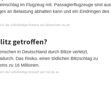
zeinschlag im Flugzeug mit. Passagierflugzeuge sind aus
ges an Belastung abhalten kann und ein Eindringen des
ch die vollständige Antwort auf planeclaim.eu an
litz getroffen?
schen in Deutschland durch Blitze verletzt,
dadurch. Das Risiko, einen tödlichen Blitzschlag zu
eins zu 16 Millionen.
ch die vollständige Antwort auf rnd.de an