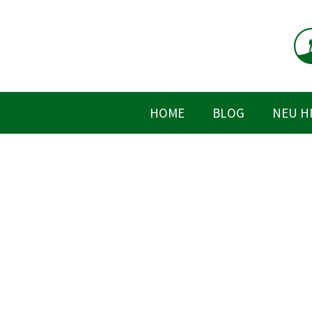
Zum
Inhalt
springen
HOME
BLOG
NEU H