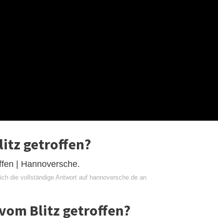
itz getroffen?
offen | Hannoversche.
ich die vollständige Antwort auf hannoversche.de an
vom Blitz getroffen?