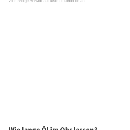
vollständige Antwort auf taste-of-koroni.de an
Wie lange Öl im Ohr lassen?