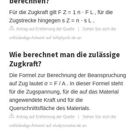
berechnen?
Für die Zugkraft gilt F Z = 1 n ⋅ F L , für die
Zugstrecke hingegen s Z = n ⋅ s L .
Antrag auf Entfernung der Quelle
|
Sehen Sie sich die
vollständige Antwort auf leifiphysik.de an
Wie berechnet man die zulässige
Zugkraft?
Die Formel zur Berechnung der Beanspruchung
auf Zug lautet σ = F / A . In dieser Formel steht
für die Zugspannung, für die auf das Material
angewendete Kraft und für die
Querschnittsfläche des Materials.
Antrag auf Entfernung der Quelle
|
Sehen Sie sich die
vollständige Antwort auf studysmarter.de an