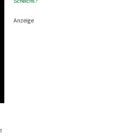
Scheichs?
Anzeige
t