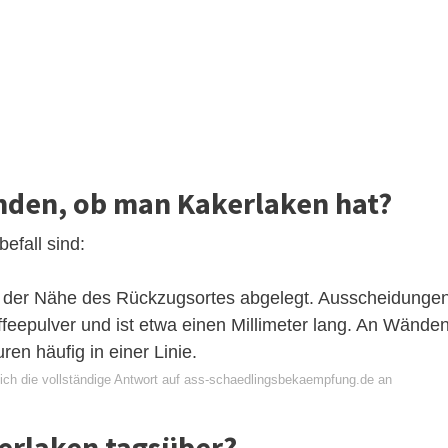
nden, ob man Kakerlaken hat?
efall sind:
n der Nähe des Rückzugsortes abgelegt. Ausscheidungen
feepulver und ist etwa einen Millimeter lang. An Wände
en häufig in einer Linie.
ich die vollständige Antwort auf ass-schaedlingsbekaempfung.de an
erlaken tagsüber?