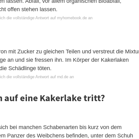
n lassen. Abfall, vor allem organischen Bioabfall,
ht offen stehen lassen.
ich die vollständige Antwort auf myhomebook.de an
n mit Zucker zu gleichen Teilen und verstreut die Mixtu
ge an und sie fressen ihn. Im Körper der Kakerlaken
ie Schädlinge töten.
ch die vollständige Antwort auf rnd.de an
auf eine Kakerlake tritt?
e sich bei manchen Schabenarten bis kurz von dem
dem Panzer des Weibchens befinden, unter dem Schuh