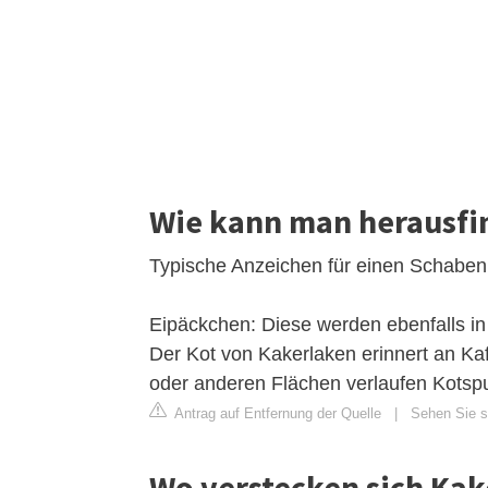
Wie kann man herausfi
Typische Anzeichen für einen Schabenb
Eipäckchen: Diese werden ebenfalls i
Der Kot von Kakerlaken erinnert an Kaf
oder anderen Flächen verlaufen Kotspur
Antrag auf Entfernung der Quelle
|
Sehen Sie s
Wo verstecken sich Kak