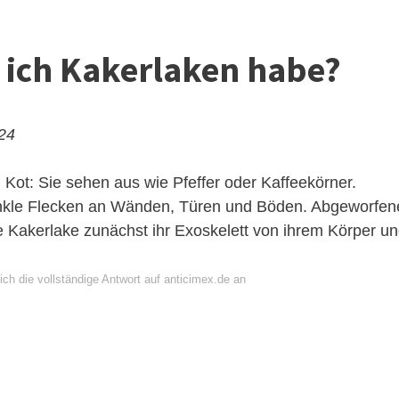
 ich Kakerlaken habe?
024
 Kot: Sie sehen aus wie Pfeffer oder Kaffeekörner.
nkle Flecken an Wänden, Türen und Böden. Abgeworfen
 Kakerlake zunächst ihr Exoskelett von ihrem Körper u
ch die vollständige Antwort auf anticimex.de an