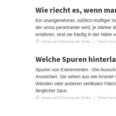
Wie riecht es, wenn ma
Ein unangenehmer, süßlich-muffiger Ge
der umso penetranter wird, je stärker 
ernähren, sind sie häufig in der Nähe 
Antrag auf Entfernung der Quelle
|
Sehen Sie si
Welche Spuren hinterl
Spuren von Exkrementen - Die Aussche
Anzeichen. Sie sehen aus wie Krümel v
Wänden oder anderen vertikalen Fläche
länglicher Spur.
Antrag auf Entfernung der Quelle
|
Sehen Sie si