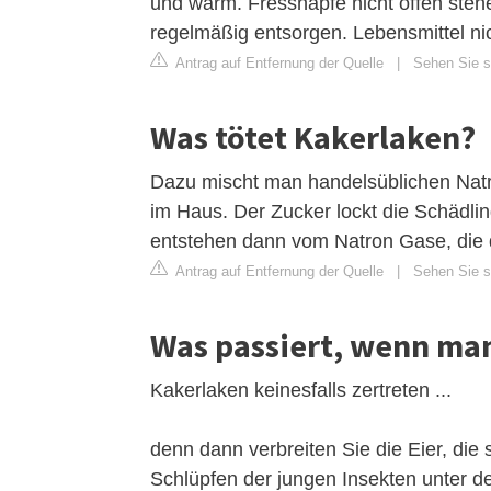
und warm. Fressnäpfe nicht offen stehe
regelmäßig entsorgen. Lebensmittel nic
Antrag auf Entfernung der Quelle
|
Sehen Sie s
Was tötet Kakerlaken?
Dazu mischt man handelsüblichen Natro
im Haus. Der Zucker lockt die Schädlin
entstehen dann vom Natron Gase, die d
Antrag auf Entfernung der Quelle
|
Sehen Sie si
Was passiert, wenn man 
Kakerlaken keinesfalls zertreten ...
denn dann verbreiten Sie die Eier, di
Schlüpfen der jungen Insekten unter 