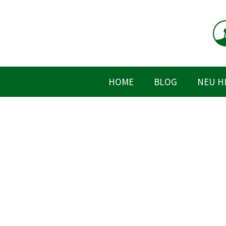
Zum
Inhalt
springen
HOME
BLOG
NEU H