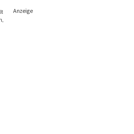
Anzeige
lt
n,