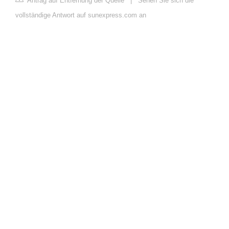
Antrag auf Entfernung der Quelle
|
Sehen Sie sich die
vollständige Antwort auf sunexpress.com an