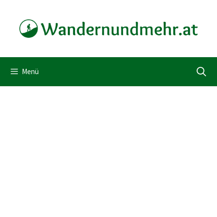
Zum
Inhalt
springen
Menü