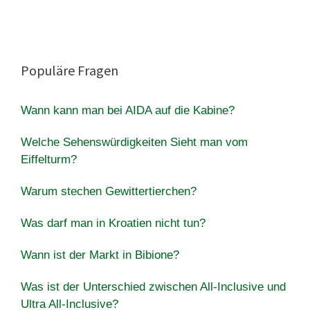
Populäre Fragen
Wann kann man bei AIDA auf die Kabine?
Welche Sehenswürdigkeiten Sieht man vom
Eiffelturm?
Warum stechen Gewittertierchen?
Was darf man in Kroatien nicht tun?
Wann ist der Markt in Bibione?
Was ist der Unterschied zwischen All-Inclusive und
Ultra All-Inclusive?