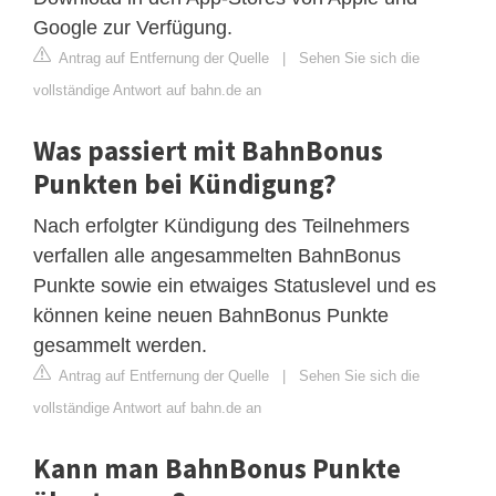
Google zur Verfügung.
Antrag auf Entfernung der Quelle
|
Sehen Sie sich die
vollständige Antwort auf bahn.de an
Was passiert mit BahnBonus
Punkten bei Kündigung?
Nach erfolgter Kündigung des Teilnehmers
verfallen alle angesammelten BahnBonus
Punkte sowie ein etwaiges Statuslevel und es
können keine neuen BahnBonus Punkte
gesammelt werden.
Antrag auf Entfernung der Quelle
|
Sehen Sie sich die
vollständige Antwort auf bahn.de an
Kann man BahnBonus Punkte