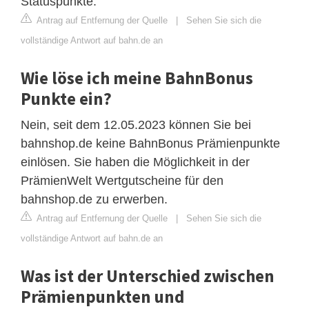
Statuspunkte.
Antrag auf Entfernung der Quelle
|
Sehen Sie sich die
vollständige Antwort auf bahn.de an
Wie löse ich meine BahnBonus
Punkte ein?
Nein, seit dem 12.05.2023 können Sie bei
bahnshop.de keine BahnBonus Prämienpunkte
einlösen. Sie haben die Möglichkeit in der
PrämienWelt Wertgutscheine für den
bahnshop.de zu erwerben.
Antrag auf Entfernung der Quelle
|
Sehen Sie sich die
vollständige Antwort auf bahn.de an
Was ist der Unterschied zwischen
Prämienpunkten und