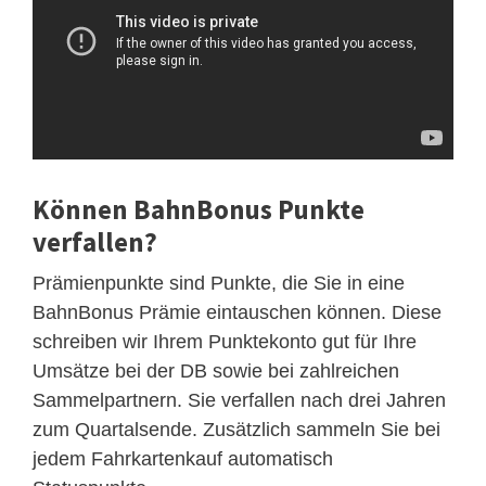
Können BahnBonus Punkte
verfallen?
Prämienpunkte sind Punkte, die Sie in eine
BahnBonus Prämie eintauschen können. Diese
schreiben wir Ihrem Punktekonto gut für Ihre
Umsätze bei der DB sowie bei zahlreichen
Sammelpartnern. Sie verfallen nach drei Jahren
zum Quartalsende. Zusätzlich sammeln Sie bei
jedem Fahrkartenkauf automatisch