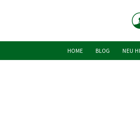
Zum
Inhalt
springen
HOME
BLOG
NEU H