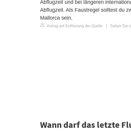
Abflugzeit und bei längeren internati
Abflugzeit. Als Faustregel solltest d
Mallorca sein.
Antrag auf Entfernung der Quelle
|
Sehen Sie s
Wann darf das letzte F