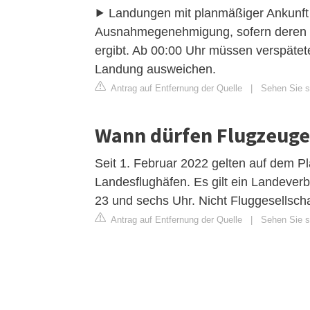
⯈ Landungen mit planmäßiger Ankunft v
Ausnahmegenehmigung, sofern deren Ve
ergibt. Ab 00:00 Uhr müssen verspätet
Landung ausweichen.
Antrag auf Entfernung der Quelle
|
Sehen Sie si
Wann dürfen Flugzeuge 
Seit 1. Februar 2022 gelten auf dem P
Landesflughäfen. Es gilt ein Landever
23 und sechs Uhr. Nicht Fluggesellscha
Antrag auf Entfernung der Quelle
|
Sehen Sie si