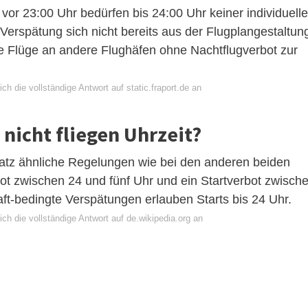
or 23:00 Uhr bedürfen bis 24:00 Uhr keiner individuell
rspätung sich nicht bereits aus der Flugplangestaltun
e Flüge an andere Flughäfen ohne Nachtflugverbot zur
ch die vollständige Antwort auf static.fraport.de an
nicht fliegen Uhrzeit?
latz ähnliche Regelungen wie bei den anderen beiden
bot zwischen 24 und fünf Uhr und ein Startverbot zwisch
ft-bedingte Verspätungen erlauben Starts bis 24 Uhr.
ch die vollständige Antwort auf de.wikipedia.org an