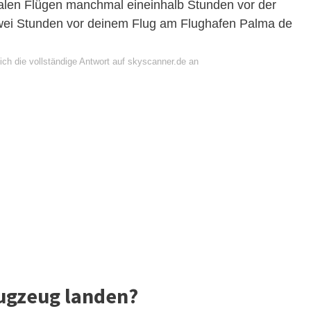
onalen Flügen manchmal eineinhalb Stunden vor der
u zwei Stunden vor deinem Flug am Flughafen Palma de
ich die vollständige Antwort auf skyscanner.de an
lugzeug landen?