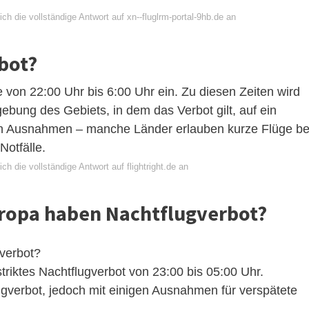
ch die vollständige Antwort auf xn--fluglrm-portal-9hb.de an
rbot?
e von 22:00 Uhr bis 6:00 Uhr ein. Zu diesen Zeiten wird
bung des Gebiets, in dem das Verbot gilt, auf ein
ch Ausnahmen – manche Länder erlauben kurze Flüge be
Notfälle.
ch die vollständige Antwort auf flightright.de an
uropa haben Nachtflugverbot?
verbot?
 striktes Nachtflugverbot von 23:00 bis 05:00 Uhr.
gverbot, jedoch mit einigen Ausnahmen für verspätete