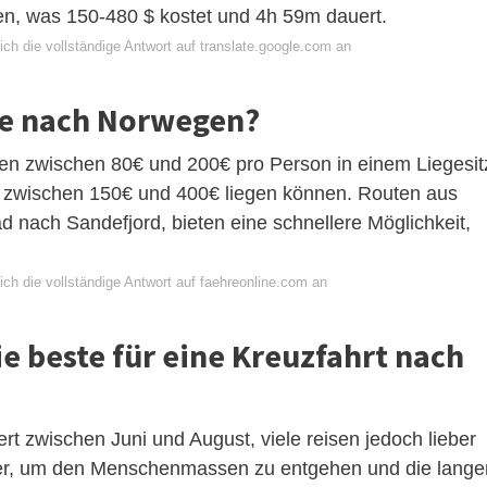
en, was 150-480 $ kostet und 4h 59m dauert.
ch die vollständige Antwort auf translate.google.com an
hre nach Norwegen?
nen zwischen 80€ und 200€ pro Person in einem Liegesit
se zwischen 150€ und 400€ liegen können. Routen aus
nach Sandefjord, bieten eine schnellere Möglichkeit,
ch die vollständige Antwort auf faehreonline.com an
ie beste für eine Kreuzfahrt nach
t zwischen Juni und August, viele reisen jedoch lieber
er, um den Menschenmassen zu entgehen und die lange