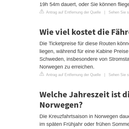
19h 54m dauert, oder Sie können flieg
Antrag auf Entfernung der Quelle
|
Sehen Sie si
Wie viel kostet die Fä
Die Ticketpreise für diese Routen kön
liegen, während für eine Kabine Prei
Schweden, insbesondere von Stromstad 
Norwegen zu erreichen.
Antrag auf Entfernung der Quelle
|
Sehen Sie si
Welche Jahreszeit ist d
Norwegen?
Die Kreuzfahrtsaison in Norwegen dauer
im späten Frühjahr oder frühen Somm