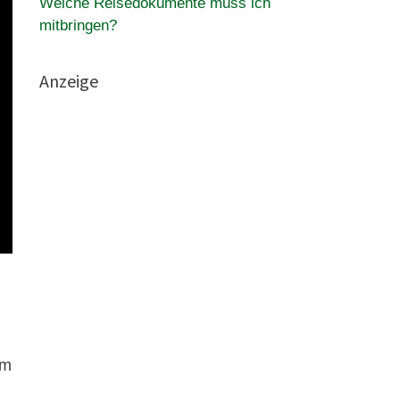
Welche Reisedokumente muss ich
mitbringen?
Anzeige
5m
d