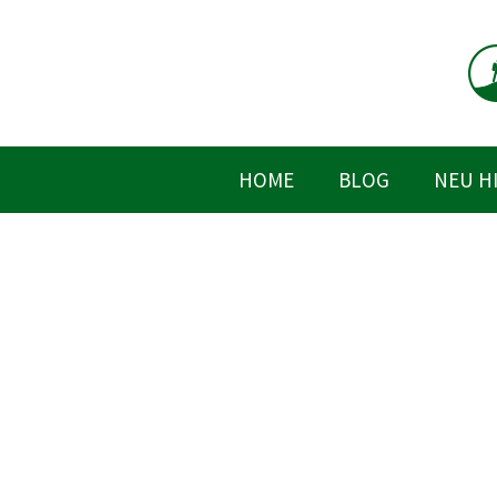
Zum
Inhalt
springen
HOME
BLOG
NEU H