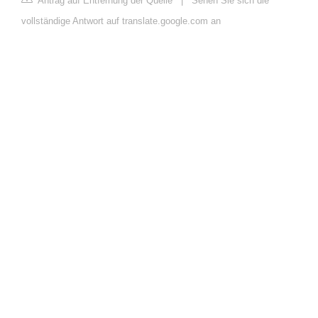
Antrag auf Entfernung der Quelle
|
Sehen Sie sich die
vollständige Antwort auf translate.google.com an