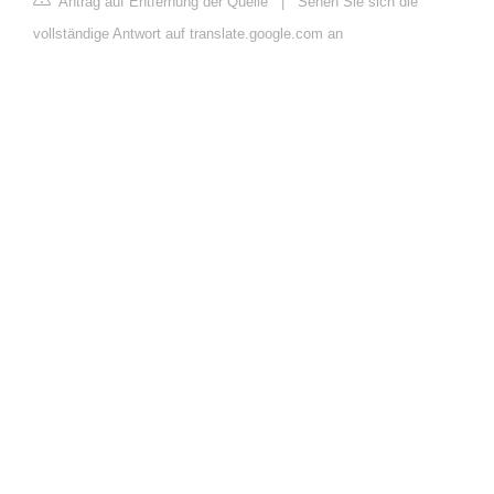
Antrag auf Entfernung der Quelle
|
Sehen Sie sich die
vollständige Antwort auf translate.google.com an