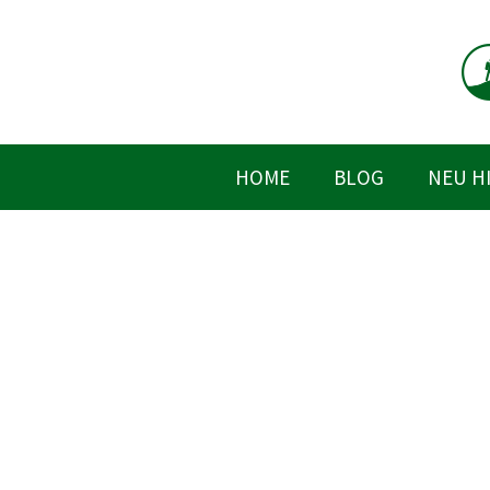
Zum
Inhalt
springen
HOME
BLOG
NEU H