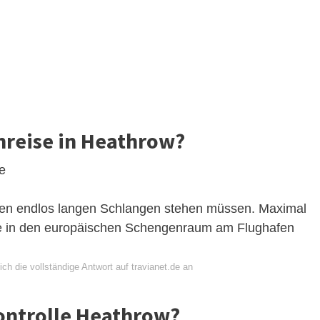
inreise in Heathrow?
e
n den endlos langen Schlangen stehen müssen. Maximal
eise in den europäischen Schengenraum am Flughafen
ch die vollständige Antwort auf travianet.de an
ontrolle Heathrow?