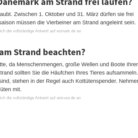
Dänemark am Strand frei laufen?
ubt. Zwischen 1. Oktober und 31. März dürfen sie frei
aison müssen die Vierbeiner am Strand angeleint sein.
ich die vollständige Antwort auf esmark.de an
 am Strand beachten?
itte, da Menschenmengen, große Wellen und Boote Ihre
rand sollten Sie die Häufchen Ihres Tieres aufsammeln.
sind, stehen in der Regel auch Kottütenspender. Nehme
üten mit.
ch die vollständige Antwort auf anicura.de an