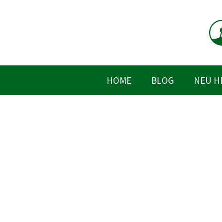
Zum
Inhalt
springen
HOME
BLOG
NEU H