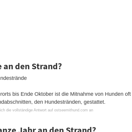
 an den Strand?
undestrände
orts bis Ende Oktober ist die Mitnahme von Hunden oft
ndabschnitten, den Hundestränden, gestattet.
ich die vollständige Antwort auf ostseemithund.com an
anze Jahr an den Strand?