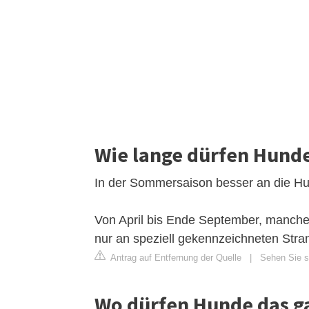
Wie lange dürfen Hunde
In der Sommersaison besser an die H
Von April bis Ende September, mancher
nur an speziell gekennzeichneten Stra
Antrag auf Entfernung der Quelle
|
Sehen Sie s
Wo dürfen Hunde das g