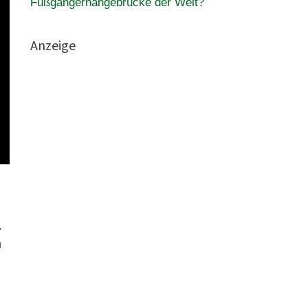
Fußgängerhängebrücke der Welt?
Anzeige
.
n