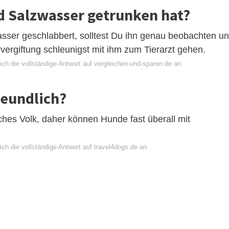
d Salzwasser getrunken hat?
ser geschlabbert, solltest Du ihn genau beobachten u
vergiftung schleunigst mit ihm zum Tierarzt gehen.
ch die vollständige Antwort auf vergleichen-und-sparen.de an
reundlich?
ches Volk, daher können Hunde fast überall mit
ch die vollständige Antwort auf travel4dogs.de an