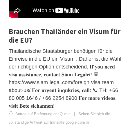
Brauchen Thailänder ein Visum für
die EU?
Thailändische Staatsbürger benötigen für die
Einreise in die EU ein Visum . Daher ist die Wahl
der richtigen Option entscheidend. 𝐈𝐟 𝐲𝐨𝐮 𝐧𝐞𝐞𝐝
𝐯𝐢𝐬𝐚 𝐚𝐬𝐬𝐢𝐬𝐭𝐚𝐧𝐜𝐞, 𝐜𝐨𝐧𝐭𝐚𝐜𝐭 𝐒𝐢𝐚𝐦 𝐋𝐞𝐠𝐚𝐥𝐞𝐢! 💬
https://www.siam-legal.com/foreign-visa-team-
about-us/ 𝐅𝐨𝐫 𝐮𝐫𝐠𝐞𝐧𝐭 𝐢𝐧𝐪𝐮𝐤𝐫𝐢𝐞𝐬, 𝐜𝐚𝐥𝐥: 📞 TH: +66
80 005 1646 / +66 2254 8900 𝐅𝐨𝐫 𝐦𝐨𝐫𝐞 𝐯𝐢𝐝𝐞𝐨𝐬,
𝐯𝐢𝐬𝐢𝐭 𝐁𝐞𝐭𝐞 𝐬𝐢𝐜𝐡𝐚𝐧𝐧𝐞𝐧!
Antrag auf Entfernung der Quelle
|
Sehen Sie sich die
vollständige Antwort auf translate.google.com an