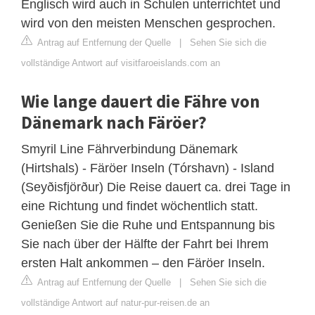
Englisch wird auch in Schulen unterrichtet und
wird von den meisten Menschen gesprochen.
Antrag auf Entfernung der Quelle
|
Sehen Sie sich die
vollständige Antwort auf visitfaroeislands.com an
Wie lange dauert die Fähre von
Dänemark nach Färöer?
​​Smyril Line Fährverbindung Dänemark
(Hirtshals) - Färöer Inseln (Tórshavn) - Island
(Seyðisfjörður) ​Die Reise dauert ca. drei Tage in
eine Richtung und findet wöchentlich statt.
Genießen Sie die Ruhe und Entspannung bis
Sie nach über der Hälfte der Fahrt bei Ihrem
ersten Halt ankommen – den Färöer Inseln.
Antrag auf Entfernung der Quelle
|
Sehen Sie sich die
vollständige Antwort auf natur-pur-reisen.de an