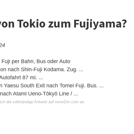
on Tokio zum Fujiyama?
024
 Fuji per Bahn, Bus oder Auto
n nach Shin-Fuji Kodama. Zug. ...
utofahrt 87 mi. ...
Yaesu South Exit nach Tomei Fuji. Bus. ...
ach Atami Ueno-Tōkyō Line / ...
ich die vollständige Antwort auf rome2rio.com an