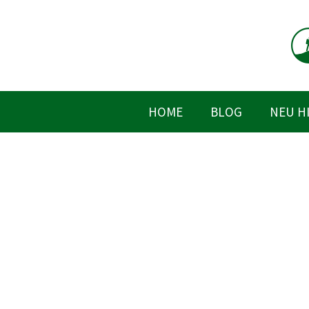
Zum
Inhalt
springen
HOME
BLOG
NEU H