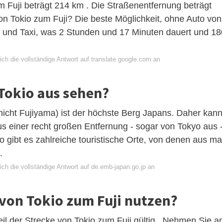
 Fuji beträgt 214 km . Die Straßenentfernung beträgt
n Tokio zum Fuji? Die beste Möglichkeit, ohne Auto von
ug und Taxi, was 2 Stunden und 17 Minuten dauert und 18
ch die vollständige Antwort auf translate.google.com an
Tokio aus sehen?
(nicht Fujiyama) ist der höchste Berg Japans. Daher kan
s einer recht großen Entfernung - sogar von Tokyo aus 
gibt es zahlreiche touristische Orte, von denen aus m
.
ch die vollständige Antwort auf de.emb-japan.go.jp an
 von Tokio zum Fuji nutzen?
Teil der Strecke von Tokio zum Fuji gültig . Nehmen Sie 