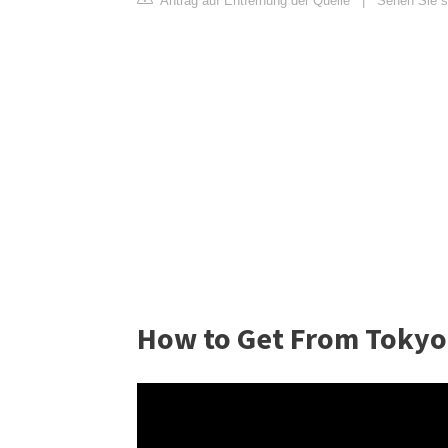
Antrag auf Entfernung der Quelle
|
Sehen Sie s
How to Get From Tokyo 