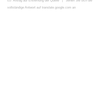
Antrag auf Entfernung der Quelle
|
Sehen Sie sich die
vollständige Antwort auf translate.google.com an