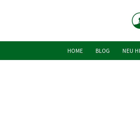
Zum
Inhalt
springen
HOME
BLOG
NEU H