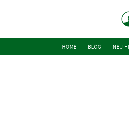
Zum
Inhalt
springen
HOME
BLOG
NEU H