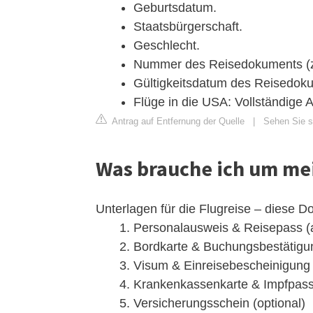
Geburtsdatum.
Staatsbürgerschaft.
Geschlecht.
Nummer des Reisedokuments (z
Gültigkeitsdatum des Reisedok
Flüge in die USA: Vollständige An
Antrag auf Entfernung der Quelle
|
Sehen Sie si
Was brauche ich um me
Unterlagen für die Flugreise – diese 
Personalausweis & Reisepass (
Bordkarte & Buchungsbestätigu
Visum & Einreisebescheinigung 
Krankenkassenkarte & Impfpass
Versicherungsschein (optional)