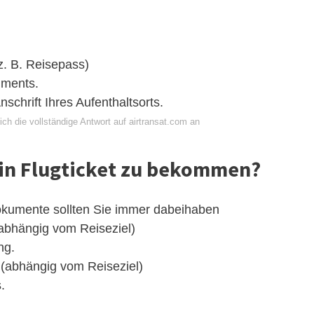
. B. Reisepass)
uments.
schrift Ihres Aufenthaltsorts.
ch die vollständige Antwort auf airtransat.com an
in Flugticket zu bekommen?
Dokumente sollten Sie immer dabeihaben
abhängig vom Reiseziel)
ng.
(abhängig vom Reiseziel)
.