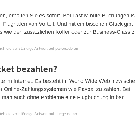
n, erhalten Sie es sofort. Bei Last Minute Buchungen is
Flughafen von Vorteil. Und mit ein bisschen Glück gibt
 wie den zusätzlichen Koffer oder zur Business-Class z
ch die vollständige Antwort auf parkos.de an
icket bezahlen?
rte im Internet. Es besteht im World Wide Web inzwisch
er Online-Zahlungssystemen wie Paypal zu zahlen. Bei
 man auch ohne Probleme eine Flugbuchung in bar
ch die vollständige Antwort auf fluege.de an