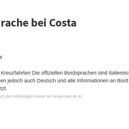
prache bei Costa
4
 Kreuzfahrten
Die offiziellen Bordsprachen sind Italienis
chen jedoch auch Deutsch und alle Informationen an Bord
zt.
ch die vollständige Antwort auf berge-meer.de an