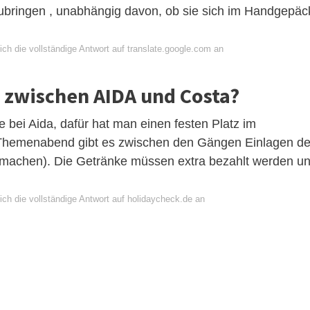
tzubringen , unabhängig davon, ob sie sich im Handgepäc
ch die vollständige Antwort auf translate.google.com an
d zwischen AIDA und Costa?
e bei Aida, dafür hat man einen festen Platz im
 Themenabend gibt es zwischen den Gängen Einlagen de
 machen). Die Getränke müssen extra bezahlt werden u
ich die vollständige Antwort auf holidaycheck.de an