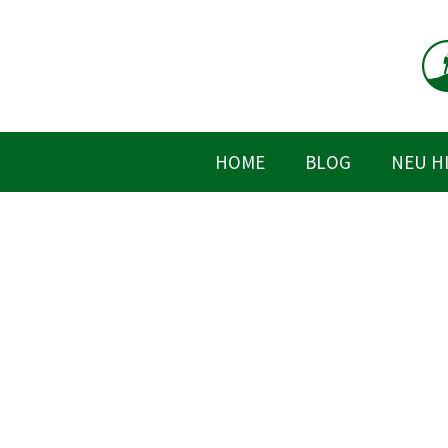
Zum
Inhalt
springen
HOME
BLOG
NEU H