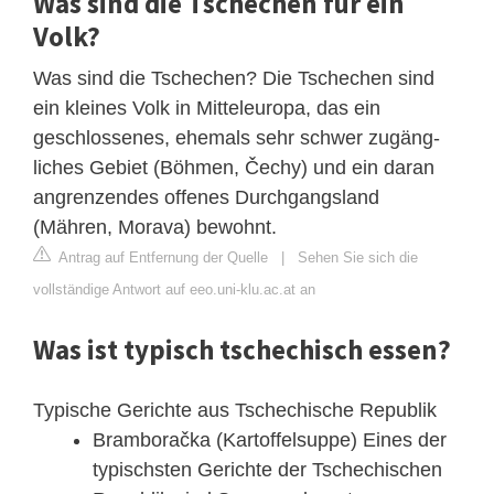
Was sind die Tschechen für ein
Volk?
Was sind die Tschechen? Die Tschechen sind
ein kleines Volk in Mitteleuropa, das ein
geschlossenes, ehemals sehr schwer zugäng-
liches Gebiet (Böhmen, Čechy) und ein daran
angrenzendes offenes Durchgangsland
(Mähren, Morava) bewohnt.
Antrag auf Entfernung der Quelle
|
Sehen Sie sich die
vollständige Antwort auf eeo.uni-klu.ac.at an
Was ist typisch tschechisch essen?
Typische Gerichte aus Tschechische Republik
Bramboračka (Kartoffelsuppe) Eines der
typischsten Gerichte der Tschechischen