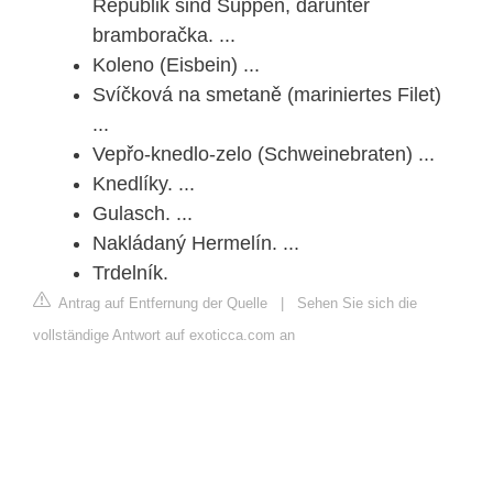
Republik sind Suppen, darunter
bramboračka. ...
Koleno (Eisbein) ...
Svíčková na smetaně (mariniertes Filet)
...
Vepřo-knedlo-zelo (Schweinebraten) ...
Knedlíky. ...
Gulasch. ...
Nakládaný Hermelín. ...
Trdelník.
Antrag auf Entfernung der Quelle
|
Sehen Sie sich die
vollständige Antwort auf exoticca.com an