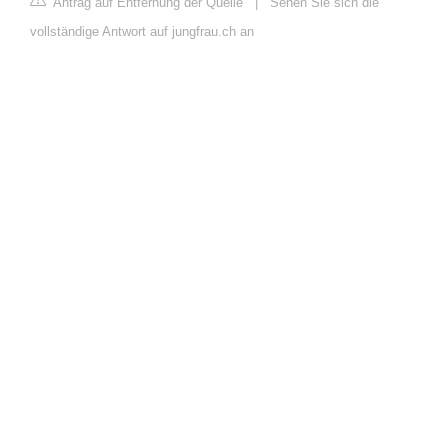
Antrag auf Entfernung der Quelle
|
Sehen Sie sich die
vollständige Antwort auf jungfrau.ch an