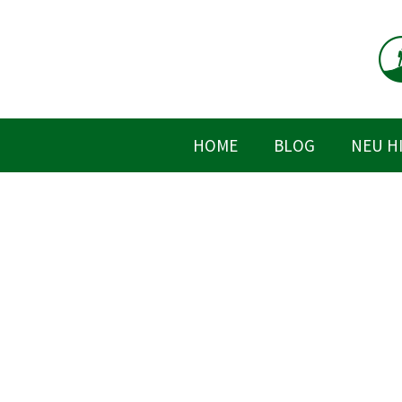
Zum
Inhalt
springen
HOME
BLOG
NEU H