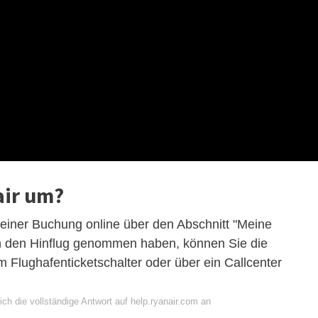
air um?
 einer Buchung online über den Abschnitt "Meine
h den Hinflug genommen haben, können Sie die
 Flughafenticketschalter oder über ein Callcenter
ch die vollständige Antwort auf help.ryanair.com an