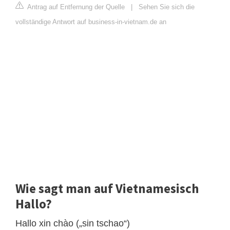
Antrag auf Entfernung der Quelle
|
Sehen Sie sich die
vollständige Antwort auf business-in-vietnam.de an
Wie sagt man auf Vietnamesisch
Hallo?
Hallo xin chào („sin tschao“)