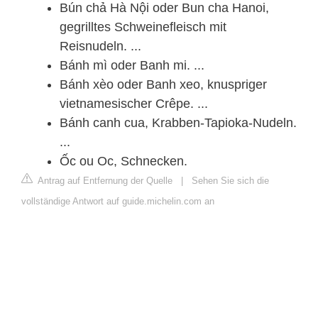
Bún chả Hà Nội oder Bun cha Hanoi,
gegrilltes Schweinefleisch mit
Reisnudeln. ...
Bánh mì oder Banh mi. ...
Bánh xèo oder Banh xeo, knuspriger
vietnamesischer Crêpe. ...
Bánh canh cua, Krabben-Tapioka-Nudeln.
...
Ốc ou Oc, Schnecken.
Antrag auf Entfernung der Quelle
|
Sehen Sie sich die
vollständige Antwort auf guide.michelin.com an