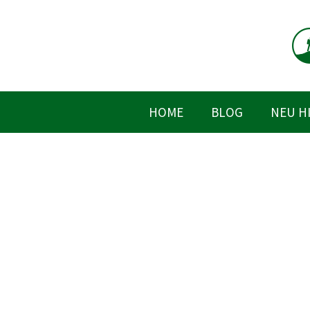
Zum
Inhalt
springen
HOME
BLOG
NEU H