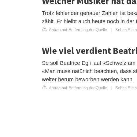
Welcher Musiker hat d
Trotz fehlender genauer Zahlen ist be
zählt. Er bleibt auch heute noch in der
Antrag auf Entfernung der Quelle
|
Sehen Sie s
Wie viel verdient Beatri
So soll Beatrice Egli laut «Schweiz a
«Man muss natürlich beachten, dass s
weiter herum beworben werden kann.
Antrag auf Entfernung der Quelle
|
Sehen Sie si