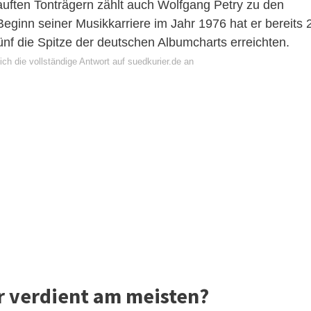
auften Tonträgern zählt auch Wolfgang Petry zu den
Beginn seiner Musikkarriere im Jahr 1976 hat er bereits 
fünf die Spitze der deutschen Albumcharts erreichten.
ch die vollständige Antwort auf suedkurier.de an
r verdient am meisten?