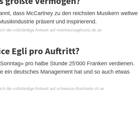
as größte Vermögen?
kannt, dass McCartney zu den reichsten Musikern weltwei
 Musikindustrie präsent und inspirierend.
ich die vollständige Antwort auf meinherzsagtkunst.de an
ce Egli pro Auftritt?
m Sonntag» pro halbe Stunde 25'000 Franken verdienen.
ie ein deutsches Management hat und so auch etwas
ch die vollständige Antwort auf schweizer-illustrierte.ch an