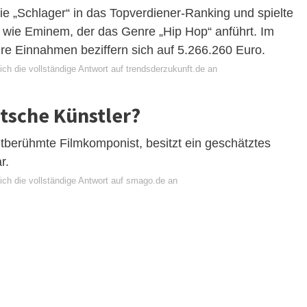
ie „Schlager“ in das Topverdiener-Ranking und spielte
n wie Eminem, der das Genre „Hip Hop“ anführt. Im
hre Einnahmen beziffern sich auf 5.266.260 Euro.
ch die vollständige Antwort auf trendsderzukunft.de an
utsche Künstler?
berühmte Filmkomponist, besitzt ein geschätztes
r.
ich die vollständige Antwort auf smago.de an