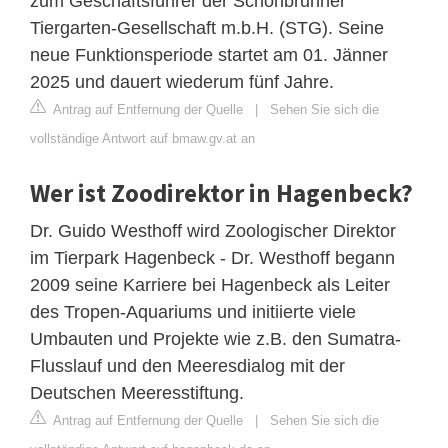
zum Geschäftsführer der Schönbrunner
Tiergarten-Gesellschaft m.b.H. (STG). Seine
neue Funktionsperiode startet am 01. Jänner
2025 und dauert wiederum fünf Jahre.
Antrag auf Entfernung der Quelle
|
Sehen Sie sich die
vollständige Antwort auf bmaw.gv.at an
Wer ist Zoodirektor in Hagenbeck?
Dr. Guido Westhoff wird Zoologischer Direktor
im Tierpark Hagenbeck - Dr. Westhoff begann
2009 seine Karriere bei Hagenbeck als Leiter
des Tropen-Aquariums und initiierte viele
Umbauten und Projekte wie z.B. den Sumatra-
Flusslauf und den Meeresdialog mit der
Deutschen Meeresstiftung.
Antrag auf Entfernung der Quelle
|
Sehen Sie sich die