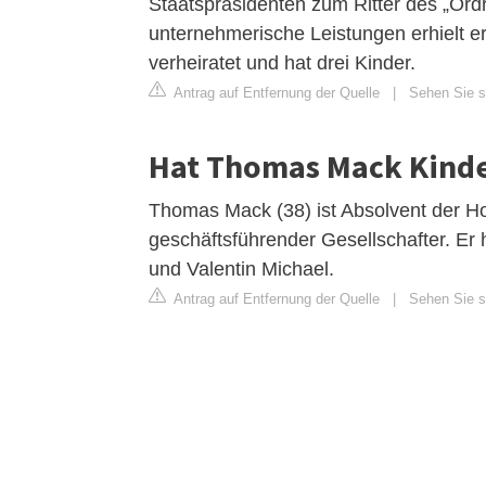
Staatspräsidenten zum Ritter des „Ordr
unternehmerische Leistungen erhielt 
verheiratet und hat drei Kinder.
Antrag auf Entfernung der Quelle
|
Sehen Sie si
Hat Thomas Mack Kind
Thomas Mack (38) ist Absolvent der Hot
geschäftsführender Gesellschafter. Er 
und Valentin Michael.
Antrag auf Entfernung der Quelle
|
Sehen Sie si