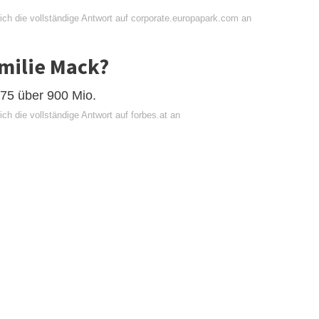
ich die vollständige Antwort auf corporate.europapark.com an
amilie Mack?
975 über 900 Mio.
ch die vollständige Antwort auf forbes.at an