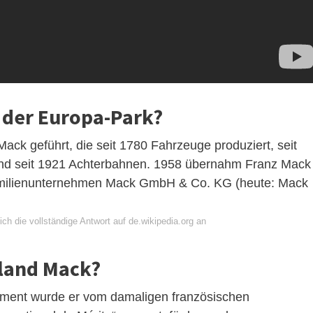
 der Europa-Park?
ack geführt, die seit 1780 Fahrzeuge produziert, seit
und seit 1921 Achterbahnen. 1958 übernahm Franz Mack
milienunternehmen Mack GmbH & Co. KG (heute: Mack
ch die vollständige Antwort auf de.wikipedia.org an
oland Mack?
ement wurde er vom damaligen französischen