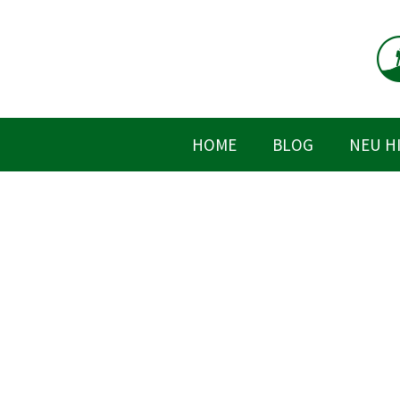
Zum
Inhalt
springen
HOME
BLOG
NEU H