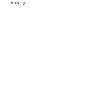
Anzeige
n
g