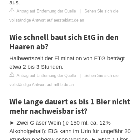
aus.
Antrag auf Entfernung der Quelle
|
Sehen Sie sich die
vollständige Antwort auf aerzteblatt.de an
Wie schnell baut sich EtG in den
Haaren ab?
Halbwertszeit der Elimination von ETG beträgt
etwa 2 bis 3 Stunden.
Antrag auf Entfernung der Quelle
|
Sehen Sie sich die
vollständige Antwort auf mlhb.de an
Wie lange dauert es bis 1 Bier nicht
mehr nachweisbar ist?
► Zwei Gläser Wein (je 150 ml, ca. 12%
Alkoholgehalt): EtG kann im Urin für ungefähr 20
Stunden nachgewiesen werden. ► Etwa 1 Liter