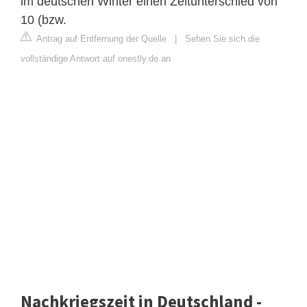
im deutschen Winter einen Zeitunterschied von
10 (bzw.
Antrag auf Entfernung der Quelle
|
Sehen Sie sich die
vollständige Antwort auf onestly.de an
Nachkriegszeit in Deutschland -