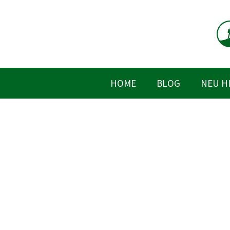
Zum
Inhalt
springen
HOME
BLOG
NEU H