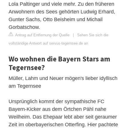
Lola Paltinger und viele mehr. Zu den früheren
Anwohnern des Sees gehörten Ludwig Erhard,
Gunter Sachs, Otto Beisheim und Michail
Gorbatschow.
Antrag auf Entfernung der Quelle
|
Sehen Sie sich die
vollständige Antwort auf servus-tegernsee.de an
Wo wohnen die Bayern Stars am
Tegernsee?
Müller, Lahm und Neuer mögen's lieber idyllisch
am Tegernsee
Ursprünglich kommt der sympathische FC
Bayern-Kicker aus dem Örtchen Pähl nahe
Weilheim. Das Ehepaar lebt aber seit geraumer
Zeit im oberbayerischen Otterfing. Hier pachtete