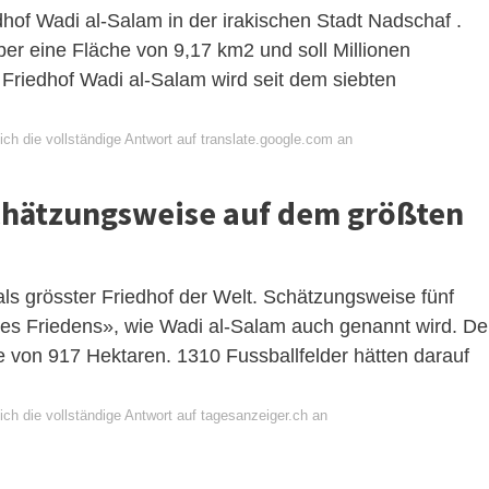
edhof Wadi al-Salam in der irakischen Stadt Nadschaf .
über eine Fläche von 9,17 km2 und soll Millionen
 Friedhof Wadi al-Salam wird seit dem siebten
ch die vollständige Antwort auf translate.google.com an
schätzungsweise auf dem größten
 als grösster Friedhof der Welt. Schätzungsweise fünf
des Friedens», wie Wadi al-Salam auch genannt wird. De
he von 917 Hektaren. 1310 Fussballfelder hätten darauf
ch die vollständige Antwort auf tagesanzeiger.ch an