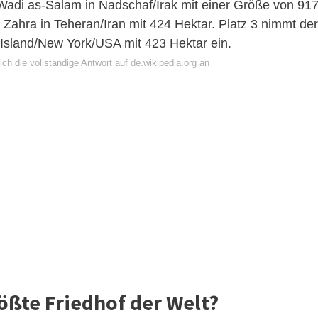
 Wadi as-Salam in Nadschaf/Irak mit einer Größe von 91
e Zahra in Teheran/Iran mit 424 Hektar. Platz 3 nimmt der
Island/New York/USA mit 423 Hektar ein.
ch die vollständige Antwort auf de.wikipedia.org an
ößte Friedhof der Welt?