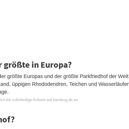
r größte in Europa?
 der größte Europas und der größte Parkfriedhof der Welt
and, üppigen Rhododendren, Teichen und Wasserläufe
age.
ich die vollständige Antwort auf hamburg.de an
hof?