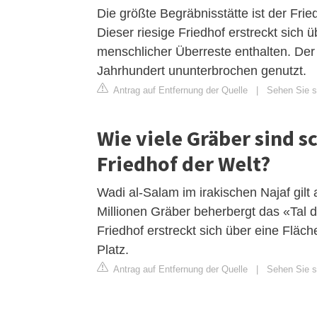
Die größte Begräbnisstätte ist der Fri
Dieser riesige Friedhof erstreckt sich 
menschlicher Überreste enthalten. Der
Jahrhundert ununterbrochen genutzt.
Antrag auf Entfernung der Quelle
|
Sehen Sie si
Wie viele Gräber sind 
Friedhof der Welt?
Wadi al-Salam im irakischen Najaf gilt
Millionen Gräber beherbergt das «Tal 
Friedhof erstreckt sich über eine Fläc
Platz.
Antrag auf Entfernung der Quelle
|
Sehen Sie si