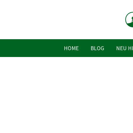
Zum
Inhalt
springen
HOME
BLOG
NEU H