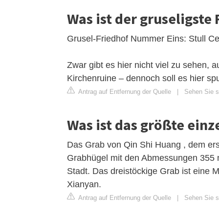
Was ist der gruseligste
Grusel-Friedhof Nummer Eins: Stull C
Zwar gibt es hier nicht viel zu sehen, 
Kirchenruine – dennoch soll es hier sp
Antrag auf Entfernung der Quelle
|
Sehen Sie si
Was ist das größte einz
Das Grab von Qin Shi Huang , dem erst
Grabhügel mit den Abmessungen 355 ma
Stadt. Das dreistöckige Grab ist eine M
Xianyan.
Antrag auf Entfernung der Quelle
|
Sehen Sie si