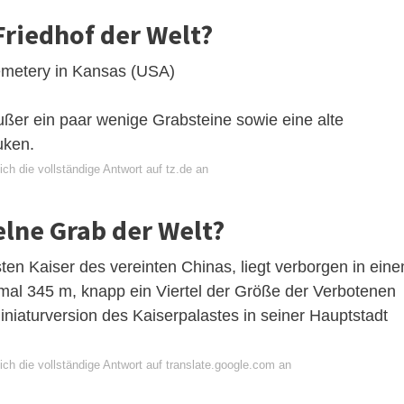
 Friedhof der Welt?
emetery in Kansas (USA)
außer ein paar wenige Grabsteine sowie eine alte
uken.
ch die vollständige Antwort auf tz.de an
elne Grab der Welt?
en Kaiser des vereinten Chinas, liegt verborgen in ein
l 345 m, knapp ein Viertel der Größe der Verbotenen
iniaturversion des Kaiserpalastes in seiner Hauptstadt
ch die vollständige Antwort auf translate.google.com an