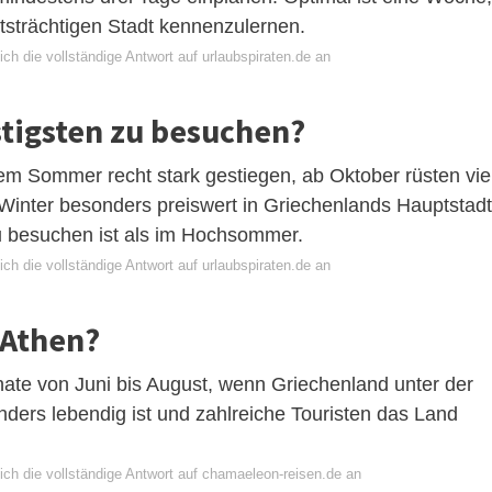
tsträchtigen Stadt kennenzulernen.
ch die vollständige Antwort auf urlaubspiraten.de an
tigsten zu besuchen?
sem Sommer recht stark gestiegen, ab Oktober rüsten vie
nd Winter besonders preiswert in Griechenlands Hauptstadt
u besuchen ist als im Hochsommer.
ch die vollständige Antwort auf urlaubspiraten.de an
 Athen?
ate von Juni bis August, wenn Griechenland unter der
rs lebendig ist und zahlreiche Touristen das Land
ich die vollständige Antwort auf chamaeleon-reisen.de an