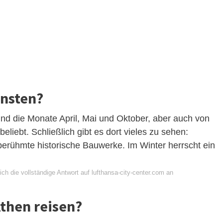
önsten?
sind die Monate April, Mai und Oktober, aber auch von
liebt. Schließlich gibt es dort vieles zu sehen:
berühmte historische Bauwerke. Im Winter herrscht ein
ch die vollständige Antwort auf lufthansa-city-center.com an
then reisen?