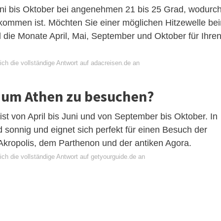
ni bis Oktober bei angenehmen 21 bis 25 Grad, wodurc
kommen ist. Möchten Sie einer möglichen Hitzewelle be
 die Monate April, Mai, September und Oktober für Ihre
ch die vollständige Antwort auf adacreisen.de an
t, um Athen zu besuchen?
 ist von April bis Juni und von September bis Oktober. In
 sonnig und eignet sich perfekt für einen Besuch der
Akropolis, dem Parthenon und der antiken Agora.
ch die vollständige Antwort auf getyourguide.de an