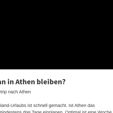
an in Athen bleiben?
etrip nach Athen
and-Urlaubs ist schnell gemacht. Ist Athen das
hr mindestens drei Tage einplanen. Optimal ist eine Woche,