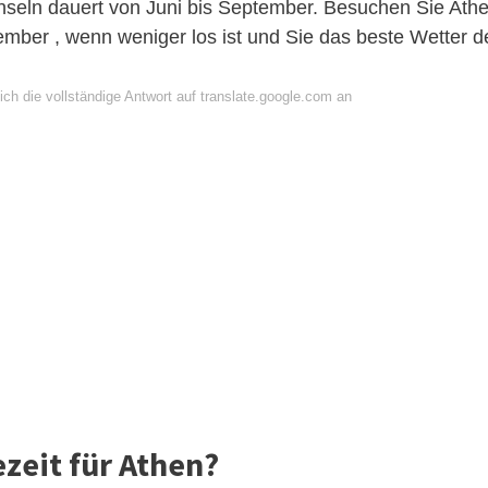
nseln dauert von Juni bis September. Besuchen Sie Ath
ember , wenn weniger los ist und Sie das beste Wetter d
ch die vollständige Antwort auf translate.google.com an
ezeit für Athen?