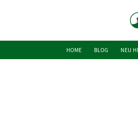
Zum
Inhalt
springen
HOME
BLOG
NEU H