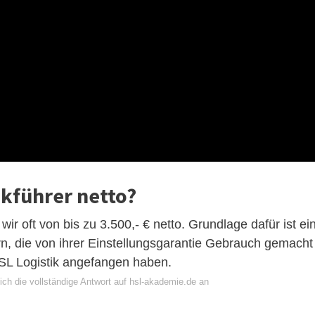
okführer netto?
r oft von bis zu 3.500,- € netto. Grundlage dafür ist ei
rn, die von ihrer Einstellungsgarantie Gebrauch gemacht
HSL Logistik angefangen haben.
ich die vollständige Antwort auf hsl-akademie.de an