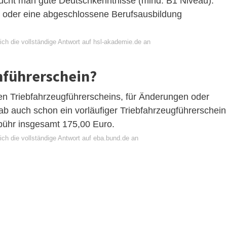
cht man gute Deutschkenntnisse (mind. B1 Niveau).
 oder eine abgeschlossene Berufsausbildung
ich die vollständige Antwort auf hsl-akademie.de an
hnführerschein?
uen Triebfahrzeugführerscheins, für Änderungen oder
ab auch schon ein vorläufiger Triebfahrzeugführerschein
ebühr insgesamt 175,00 Euro.
ich die vollständige Antwort auf eba.bund.de an