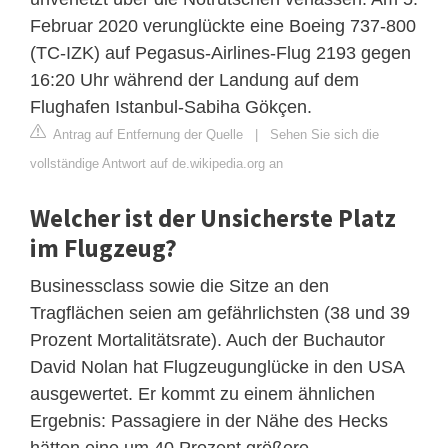
Februar 2020 verunglückte eine Boeing 737-800
(TC-IZK) auf Pegasus-Airlines-Flug 2193 gegen
16:20 Uhr während der Landung auf dem
Flughafen Istanbul-Sabiha Gökçen.
Antrag auf Entfernung der Quelle
|
Sehen Sie sich die
vollständige Antwort auf de.wikipedia.org an
Welcher ist der Unsicherste Platz
im Flugzeug?
Businessclass sowie die Sitze an den
Tragflächen seien am gefährlichsten (38 und 39
Prozent Mortalitätsrate). Auch der Buchautor
David Nolan hat Flugzeugunglücke in den USA
ausgewertet. Er kommt zu einem ähnlichen
Ergebnis: Passagiere in der Nähe des Hecks
hätten eine um 40 Prozent größere