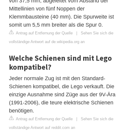
von 37,5 mm, abgeleitet vom Abstand der
Mittellinien von fünf Noppen der
Klemmbausteine (40 mm). Die Spurweite ist
somit um 5,5 mm breiter als die Spur 0.
Antrag auf Entfernung der Quelle
|
Sehen Sie sich die
vollständige Antwort auf de.wikipedia.org an
Welche Schienen sind mit Lego
kompatibel?
Jeder normale Zug ist mit den Standard-
Schienen kompatibel, die Lego verkauft. Die
einzige Ausnahme sind Züge aus der 9V-Ära
(1991-2006), die teure elektrische Schienen
benötigen.
Antrag auf Entfernung der Quelle
|
Sehen Sie sich die
vollständige Antwort auf reddit.com an